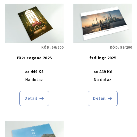
V
p
ý
r
p
o
i
d
s
u
p
k
KÓD:
56/200
KÓD:
59/200
r
t
EXkurogane 2025
fsdlingr 2025
o
ů
d
449 Kč
449 Kč
od
od
u
Na dotaz
Na dotaz
k
t
Detail
Detail
ů