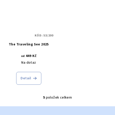
KÓD:
53/200
The Traveling See 2025
449 Kč
od
Na dotaz
Detail
5
položek celkem
O
v
Z
l