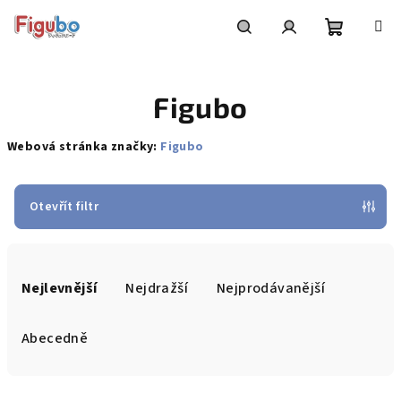
Přejít
na
obsah
Nákupní
Hledat
Přihlášení
Figubo
košík
Webová stránka značky:
Figubo
Otevřít filtr
Ř
a
Nejlevnější
Nejdražší
Nejprodávanější
z
e
Abecedně
n
í