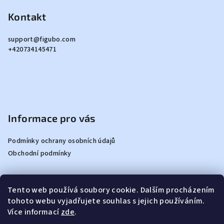
á
á
p
Kontakt
d
a
a
c
support
@
figubo.com
t
+420734145471
í
í
p
r
v
k
y
Informace pro vás
v
ý
Podmínky ochrany osobních údajů
p
Obchodní podmínky
i
s
u
Tento web používá soubory cookie. Dalším procházením
Vyhledávání
tohoto webu vyjadřujete souhlas s jejich používáním.
Více informací
zde
.